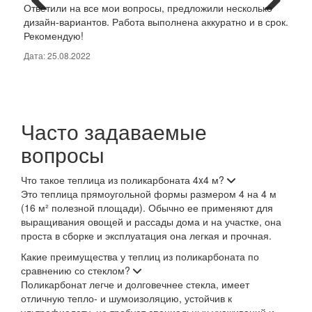
Ответили на все мои вопросы, предложили несколько
крас
дизайн-вариантов. Работа выполнена аккуратно и в срок.
проф
Рекомендую!
новы
Дата: 25.08.2022
Дата:
Часто задаваемые
вопросы
Что такое теплица из поликарбоната 4x4 м?
Это теплица прямоугольной формы размером 4 на 4 м
(16 м² полезной площади). Обычно ее применяют для
выращивания овощей и рассады дома и на участке, она
проста в сборке и эксплуатация она легкая и прочная.
Какие преимущества у теплиц из поликарбоната по
сравнению со стеклом?
Поликарбонат легче и долговечнее стекла, имеет
отличную тепло- и шумоизоляцию, устойчив к
ультрафиолету, не требует специальных ухаживаний и