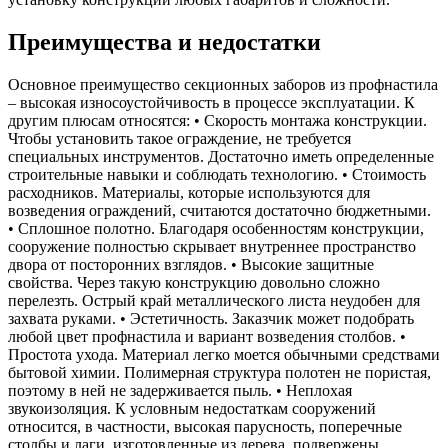
Преимущества и недостатки
Основное преимущество секционных заборов из профнастила
– высокая износоустойчивость в процессе эксплуатации. К
другим плюсам относятся: • Скорость монтажа конструкции.
Чтобы установить такое ограждение, не требуется
специальных инструментов. Достаточно иметь определенные
строительные навыки и соблюдать технологию. • Стоимость
расходников. Материалы, которые используются для
возведения ограждений, считаются достаточно бюджетными.
• Сплошное полотно. Благодаря особенностям конструкции,
сооружение полностью скрывает внутреннее пространство
двора от посторонних взглядов. • Высокие защитные
свойства. Через такую конструкцию довольно сложно
перелезть. Острый край металлического листа неудобен для
захвата руками. • Эстетичность. Заказчик может подобрать
любой цвет профнастила и вариант возведения столбов. •
Простота ухода. Материал легко моется обычными средствами
бытовой химии. Полимерная структура полотен не пористая,
поэтому в ней не задерживается пыль. • Неплохая
звукоизоляция. К условным недостаткам сооружений
относится, в частности, высокая парусность, поперечные
столбы и лаги, изготовленные из дерева, подвержены