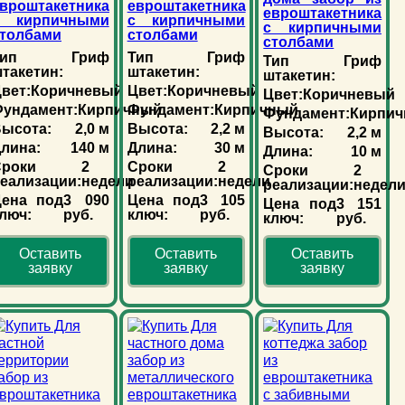
вроштакетника
евроштакетника
евроштакетника
с кирпичными
с кирпичными
с кирпичными
толбами
столбами
столбами
ип
Гриф
Тип
Гриф
Тип
Гриф
такетин:
штакетин:
штакетин:
вет:
Коричневый
Цвет:
Коричневый
Цвет:
Коричневый
ундамент:
Кирпичный
Фундамент:
Кирпичный
Фундамент:
Кирпи
ысота:
2,0 м
Высота:
2,2 м
Высота:
2,2 м
лина:
140 м
Длина:
30 м
Длина:
10 м
роки
2
Сроки
2
Сроки
2
еализации:
недели
реализации:
недели
реализации:
недел
Цена под
3 090
Цена под
3 105
Цена под
3 151
люч:
руб.
ключ:
руб.
ключ:
руб.
Оставить
Оставить
Оставить
заявку
заявку
заявку