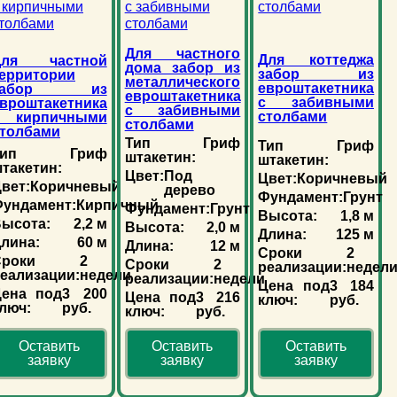
Для частного
Для коттеджа
Для частной
дома забор из
забор из
ерритории
металлического
евроштакетника
забор из
евроштакетника
с забивными
вроштакетника
с забивными
столбами
с кирпичными
столбами
толбами
Тип
Гриф
Тип
Гриф
ип
Гриф
штакетин:
штакетин:
такетин:
Цвет:
Под
Цвет:
Коричневый
вет:
Коричневый
дерево
Фундамент:
Грунт
ундамент:
Кирпичный
Фундамент:
Грунт
Высота:
1,8 м
ысота:
2,2 м
Высота:
2,0 м
Длина:
125 м
лина:
60 м
Длина:
12 м
Сроки
2
роки
2
Сроки
2
реализации:
недел
еализации:
недели
реализации:
недели
Цена под
3 184
Цена под
3 200
Цена под
3 216
ключ:
руб.
люч:
руб.
ключ:
руб.
Оставить
Оставить
Оставить
заявку
заявку
заявку