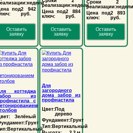
Сроки
2
Сроки
2
еализации:
недели
реализации:
недели
реализации:
недел
Цена под
2 942
Цена под
2 884
Цена под
2 893
люч:
руб.
ключ:
руб.
ключ:
руб.
Оставить
Оставить
Оставить
заявку
заявку
заявку
Для
загородного
Для коттеджа
дома забор из
забор из
профнастила
профнастила с
етонированием
Цвет:
Под
толбов
дерево
вет:
Зелёный
Фундамент:
Грунт
ундамент:
Грунт
Тип:
Вертикальный
ип:
Вертикальный
Высота:
2,2 м