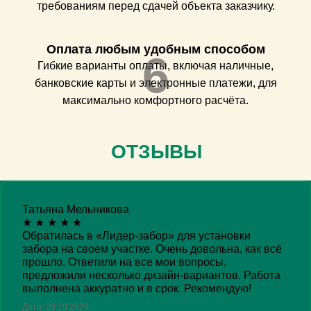
требованиям перед сдачей объекта заказчику.
Оплата любым удобным способом
6
Гибкие варианты оплаты, включая наличные,
банковские карты и электронные платежи, для
максимально комфортного расчёта.
ОТЗЫВЫ
Татьяна Мельникова
★
★
★
★
★
Обратилась в «Лидер-забор» для установки
забора на своем участке. Очень довольна, как всё
прошло. Ответили на все мои вопросы,
предложили несколько дизайн-вариантов. Работа
выполнена аккуратно и в срок. Рекомендую!
Дата: 28.10.2024