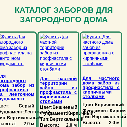
КАТАЛОГ ЗАБОРОВ ДЛЯ
ЗАГОРОДНОГО ДОМА
ля
Для частного
Для частной
агородного
дома забор из
территории
дома забор из
профнастила с
забор из
рофнастила
кирпичными
профнастила с
на ленточном
столбами
кирпичными
ундаменте
столбами
Цвет:
Коричневый
вет:
Серый
Цвет:
Вишнёвый
Фундамент:
Кирпи
ундамент:
Ленточный
Фундамент:
Кирпичный
Тип:
Вертикальный
ип:
Вертикальный
Тип:
Вертикальный
Высота:
2,0 м
ысота:
2,0 м
Высота:
2,0 м