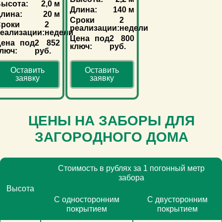
ысота:
2,0 м
Длина:
140 м
лина:
20 м
Сроки
2
роки
2
реализации:
недели
еализации:
недели
Цена под
2 800
Цена под
2 852
ключ:
руб.
люч:
руб.
Оставить
Оставить
заявку
заявку
ЦЕНЫ НА ЗАБОРЫ ДЛЯ
ЗАГОРОДНОГО ДОМА
Стоимость в рублях за 1 погонный метр
забора
Высота
С односторонним
С двусторонним
покрытием
покрытием