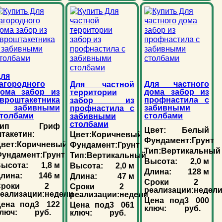
ля
агородного
Для частного
Для частной
дома забор из
дома забор из
территории
вроштакетника
профнастила с
забор из
с забивными
забивными
профнастила с
толбами
столбами
забивными
столбами
ип
Гриф
Цвет:
Белый
такетин:
Цвет:
Коричневый
Фундамент:
Грунт
вет:
Коричневый
Фундамент:
Грунт
Тип:
Вертикальный
ундамент:
Грунт
Тип:
Вертикальный
Высота:
2,0 м
ысота:
1,8 м
Высота:
2,0 м
Длина:
128 м
лина:
146 м
Длина:
47 м
Сроки
2
роки
2
Сроки
2
реализации:
недел
еализации:
недели
реализации:
недели
Цена под
3 000
Цена под
3 122
Цена под
3 061
ключ:
руб.
люч:
руб.
ключ:
руб.