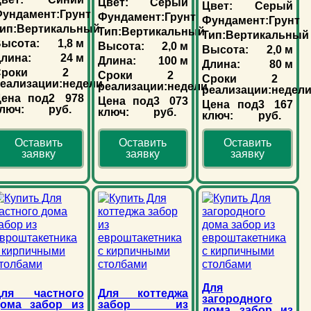
Цвет:
Серый
Цвет:
Серый
ундамент:
Грунт
Фундамент:
Грунт
Фундамент:
Грунт
ип:
Вертикальный
Тип:
Вертикальный
Тип:
Вертикальный
ысота:
1,8 м
Высота:
2,0 м
Высота:
2,0 м
лина:
24 м
Длина:
100 м
Длина:
80 м
роки
2
Сроки
2
Сроки
2
еализации:
недели
реализации:
недели
реализации:
недел
Цена под
2 978
Цена под
3 073
Цена под
3 167
люч:
руб.
ключ:
руб.
ключ:
руб.
Оставить
Оставить
Оставить
заявку
заявку
заявку
Для
Для частного
Для коттеджа
загородного
дома забор из
забор из
дома забор из